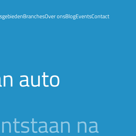
sgebieden
Branches
Over ons
Blog
Events
Contact
an auto
ontstaan na