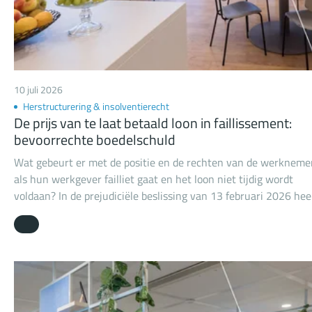
10 juli 2026
Herstructurering & insolventierecht
De prijs van te laat betaald loon in faillissement:
bevoorrechte boedelschuld
Wat gebeurt er met de positie en de rechten van de werkneme
als hun werkgever failliet gaat en het loon niet tijdig wordt
voldaan? In de prejudiciële beslissing van 13 februari 2026 hee
de Hoge Raad (ECLI:NL:HR:2026:239) zich uitgesproken over e
aantal fundamentele vragen rondom de positie van werkneme
bij niet-tijdige loonbetaling in faillissement. De Hoge Raad heef
zich uitgelaten over onder meer de vraag of de boedel wettelij
rente en wettelijke verhoging verschuldigd is over loon dat op
grond van artikel 40 lid 2 Faillissementswet (Fw) als