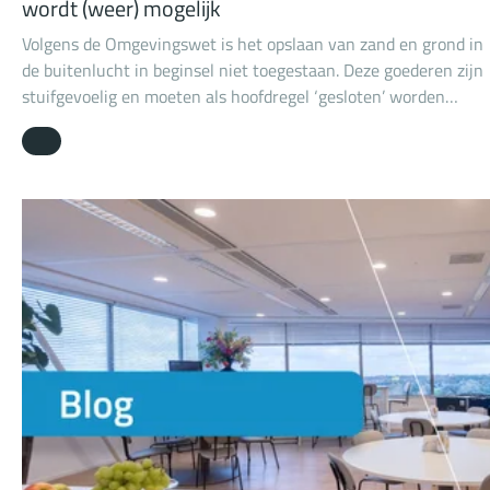
wordt (weer) mogelijk
Volgens de Omgevingswet is het opslaan van zand en grond in
de buitenlucht in beginsel niet toegestaan. Deze goederen zijn
stuifgevoelig en moeten als hoofdregel ‘gesloten’ worden
opgeslagen. Hierop, en op dezelfde regels voor de buitenopslag
van schroot, is veel kritiek gekomen vanuit het bedrijfsleven. 
wetgever heeft zich die kritiek aangetrokken.