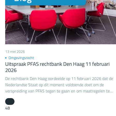
13 mei 2026
Omgevingsrecht
Uitspraak PFAS rechtbank Den Haag 11 februari
2026
De rechtbank Den Haag oordeelde op 11 februari 2026 dat de
Nederlandse Staat op dit moment voldoende doet om de
verspreiding van PFAS tegen te gaan en om maatregelen te
nemen tegen de risico’s van PFAS die al in het milieu aanwezig
zijn. Niet ter discussie staat dat het noodzakelijk is om
48
verspreiding van PFAS tegen te gaan en om maatregelen te
treffen tegen de gezondheidsrisico’s van PFAS die al in het