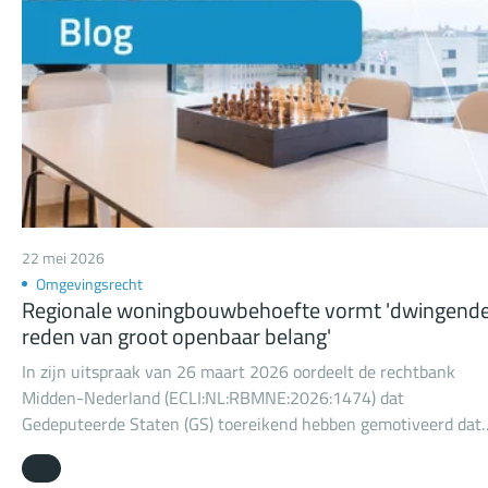
22 mei 2026
Omgevingsrecht
Regionale woningbouwbehoefte vormt 'dwingend
reden van groot openbaar belang'
In zijn uitspraak van 26 maart 2026 oordeelt de rechtbank
Midden-Nederland (ECLI:NL:RBMNE:2026:1474) dat
Gedeputeerde Staten (GS) toereikend hebben gemotiveerd dat
het beoogde woningbouwproject een ‘dwingende reden van
groot openbaar belang’ (als bedoeld in art. 8:74l, eerste lid, ond