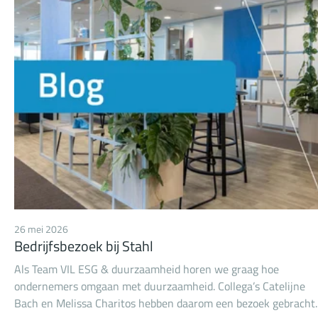
boedelschuld kwalificeert. Daarbij speelde tevens de vraag in
hoeverre deze verplichtingen blijven bestaan wanneer het loo
(gedeeltelijk) onder de loongarantieregeling van de
Werkloosheidswet (WW) valt. Dit arrest behandelt alleen de
rente en wettelijke verhoging die is verschuldigd vanwege te
late betaling van loon ná faillissement. De Hoge Raad geeft ge
oordeel over de kwalificatie van de rente over een loonvorderi
dat als (pre-)faillissementsschuld wordt aangemerkt.
26 mei 2026
Bedrijfsbezoek bij Stahl
Als Team VIL ESG & duurzaamheid horen we graag hoe
ondernemers omgaan met duurzaamheid. Collega’s Catelijne
Bach en Melissa Charitos hebben daarom een bezoek gebracht