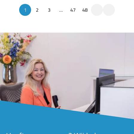
milieu aanwezig zijn. Een vijftal milieuorganisaties vindt dat de
1
2
3
…
47
48
Staat op dat vlak onvoldoende en met te weinig voortvarendhe
maatregelen treft. Daardoor blijft volgens hen wijdverbreide
verontreiniging in stand met grote schade aan mens en milieu
tot gevolg.