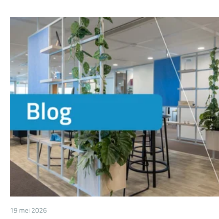
b, onder 3°, Besluit kwaliteit leefomgeving, Bkl) is die mag
worden afgewogen tegen de door de Habitatrichtlijn
nagestreefde soortenbescherming. Aanleiding voor dit oordeel
was een geschil over de door GS ten behoeve van het
woningbouwproject verleende omgevingsvergunning voor een
flora- en fauna-activiteit voor een aaneensluitende periode va
twee jaar.
19 mei 2026