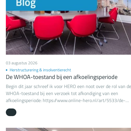
03 augustus 2026
Herstructurering & insolventierecht
De WHOA-toestand bij een afkoelingsperiode
Begin dit jaar schreef ik voor HERO een noot over de rol van d
WHOA-toestand bij een verzoek tot afkondiging van een
afkoelingsperiode: https://www.online-hero.nl/art/5533/de-
whoa-toestand-bij-een-afkoelingsperiode-van-formele-toets-
naar-belangenafweging. Daarbij constateerde ik dat
rechtbanken bijna steevast toetsen of de schuldenaar in de
WHOA-toestand verkeert, terwijl de wet dit helemaal niet