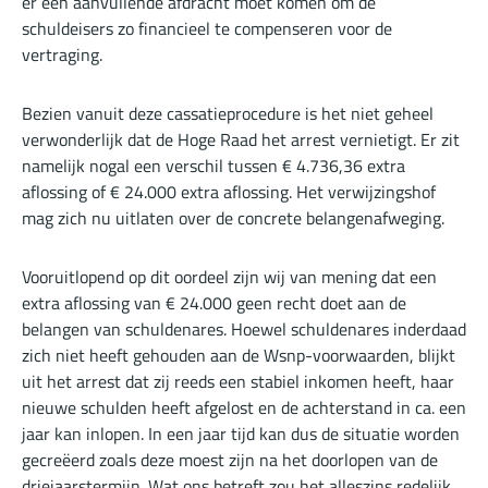
er een aanvullende afdracht moet komen om de
schuldeisers zo financieel te compenseren voor de
vertraging.
Bezien vanuit deze cassatieprocedure is het niet geheel
verwonderlijk dat de Hoge Raad het arrest vernietigt. Er zit
namelijk nogal een verschil tussen € 4.736,36 extra
aflossing of € 24.000 extra aflossing. Het verwijzingshof
mag zich nu uitlaten over de concrete belangenafweging.
Vooruitlopend op dit oordeel zijn wij van mening dat een
extra aflossing van € 24.000 geen recht doet aan de
belangen van schuldenares. Hoewel schuldenares inderdaad
zich niet heeft gehouden aan de Wsnp-voorwaarden, blijkt
uit het arrest dat zij reeds een stabiel inkomen heeft, haar
nieuwe schulden heeft afgelost en de achterstand in ca. een
jaar kan inlopen. In een jaar tijd kan dus de situatie worden
gecreëerd zoals deze moest zijn na het doorlopen van de
driejaarstermijn. Wat ons betreft zou het alleszins redelijk