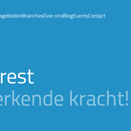
sgebieden
Branches
Over ons
Blog
Events
Contact
rest
rkende kracht!