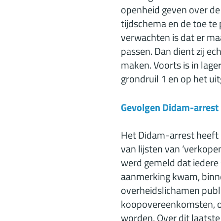
openheid geven over de 
tijdschema en de toe te p
verwachten is dat er maa
passen. Dan dient zij ec
maken. Voorts is in lag
grondruil 1 en op het ui
Gevolgen Didam-arrest
Het Didam-arrest heeft 
van lijsten van ‘verkop
werd gemeld dat iedere 
aanmerking kwam, binne
overheidslichamen publi
koopovereenkomsten, oo
worden. Over dit laatste