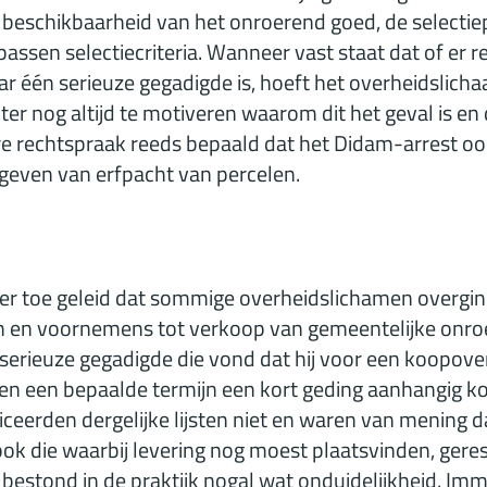
beschikbaarheid van het onroerend goed, de selectie
assen selectiecriteria. Wanneer vast staat dat of er re
r één serieuze gegadigde is, hoeft het overheidslicha
hter nog altijd te motiveren waarom dit het geval is en
ere rechtspraak reeds bepaald dat het Didam-arrest oo
tgeven van erfpacht van percelen.
er toe geleid dat sommige overheidslichamen overgin
en en voornemens tot verkoop van gemeentelijke onroe
serieuze gegadigde die vond dat hij voor een koopov
n een bepaalde termijn een kort geding aanhangig k
ceerden dergelijke lijsten niet en waren van mening d
k die waarbij levering nog moest plaatsvinden, gere
 bestond in de praktijk nogal wat onduidelijkheid. Im