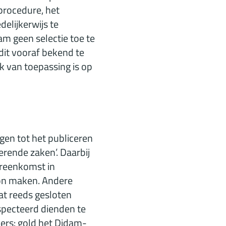
procedure, het
delijkerwijs te
am geen selectie toe te
 dit vooraf bekend te
k van toepassing is op
gen tot het publiceren
rende zaken’. Daarbij
ereenkomst in
on maken. Andere
at reeds gesloten
specteerd dienden te
mers: gold het Didam-