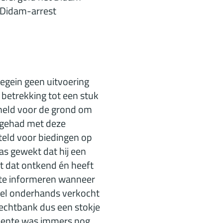
t Didam-arrest
gein geen uitvoering
betrekking tot een stuk
emeld voor de grond om
t gehad met deze
eld voor biedingen op
as gewekt dat hij een
 dat ontkend én heeft
r te informeren wanneer
vel onderhands verkocht
rechtbank dus een stokje
meente was immers nog