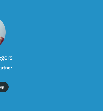
egers
artner
 op