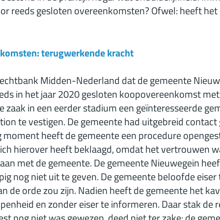
voor reeds gesloten overeenkomsten? Ofwel: heeft he
nkomsten: terugwerkende kracht
 rechtbank Midden-Nederland dat de gemeente Nieuwe
eds in het jaar 2020 gesloten koopovereenkomst met 
eze zaak in een eerder stadium een geïnteresseerde g
tion te vestigen. De gemeente had uitgebreid contac
ig moment heeft de gemeente een procedure opengest
zich hierover heeft beklaagd, omdat het vertrouwen w
aan met de gemeente. De gemeente Nieuwegein heeft
ig nog niet uit te geven. De gemeente beloofde eise
n de orde zou zijn. Nadien heeft de gemeente het ka
openheid en zonder eiser te informeren. Daar stak de 
est nog niet was gewezen, deed niet ter zake: de ge