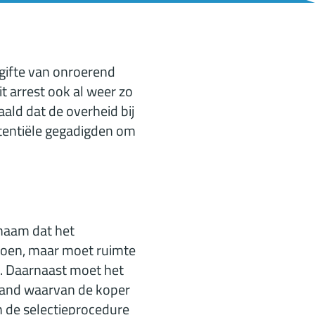
gifte van onroerend
t arrest ook al weer zo
ald dat de overheid bij
tentiële gegadigden om
chaam dat het
doen, maar moet ruimte
. Daarnaast moet het
 hand waarvan de koper
n de selectieprocedure