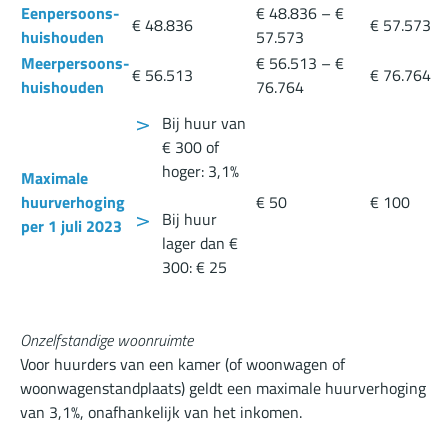
Eenpersoons-
€ 48.836 – €
€ 48.836
€ 57.573
huishouden
57.573
Meerpersoons-
€ 56.513 – €
€ 56.513
€ 76.764
huishouden
76.764
Bij huur van
€ 300 of
hoger: 3,1%
Maximale
huurverhoging
€ 50
€ 100
Bij huur
per 1 juli 2023
lager dan €
300: € 25
Onzelfstandige woonruimte
Voor huurders van een kamer (of woonwagen of
woonwagenstandplaats) geldt een maximale huurverhoging
van 3,1%, onafhankelijk van het inkomen.