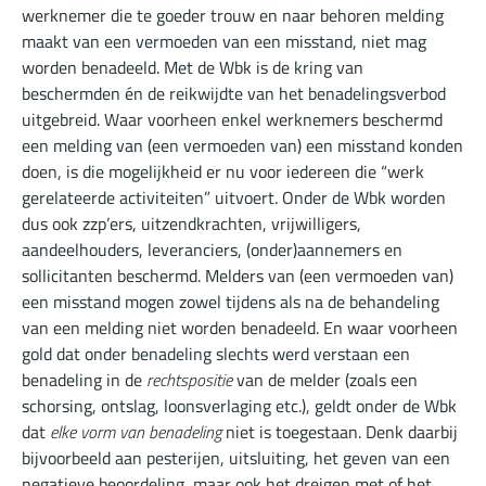
werknemer die te goeder trouw en naar behoren melding
maakt van een vermoeden van een misstand, niet mag
worden benadeeld. Met de Wbk is de kring van
beschermden én de reikwijdte van het benadelingsverbod
uitgebreid. Waar voorheen enkel werknemers beschermd
een melding van (een vermoeden van) een misstand konden
doen, is die mogelijkheid er nu voor iedereen die “werk
gerelateerde activiteiten” uitvoert. Onder de Wbk worden
dus ook zzp’ers, uitzendkrachten, vrijwilligers,
aandeelhouders, leveranciers, (onder)aannemers en
sollicitanten beschermd. Melders van (een vermoeden van)
een misstand mogen zowel tijdens als na de behandeling
van een melding niet worden benadeeld. En waar voorheen
gold dat onder benadeling slechts werd verstaan een
benadeling in de
rechtspositie
van de melder (zoals een
schorsing, ontslag, loonsverlaging etc.), geldt onder de Wbk
dat
elke
vorm van benadeling
niet is toegestaan. Denk daarbij
bijvoorbeeld aan pesterijen, uitsluiting, het geven van een
negatieve beoordeling, maar ook het dreigen met of het