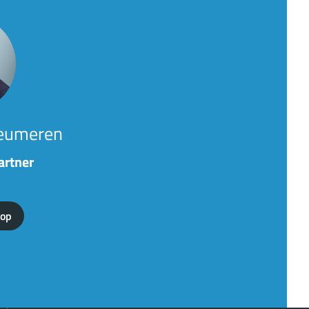
eumeren
artner
 op