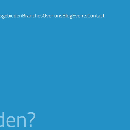
sgebieden
Branches
Over ons
Blog
Events
Contact
den?