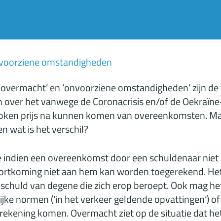
voorziene omstandigheden
 ‘overmacht’ en ‘onvoorziene omstandigheden’ zijn de 
n over het vanwege de Coronacrisis en/of de Oekraïne-o
proken prijs na kunnen komen van overeenkomsten. M
en wat is het verschil?
e indien een overeenkomst door een schuldenaar nie
rtkoming niet aan hem kan worden toegerekend. Het
de schuld van degene die zich erop beroept. Ook mag he
ke normen (‘in het verkeer geldende opvattingen’) of
rekening komen. Overmacht ziet op de situatie dat he