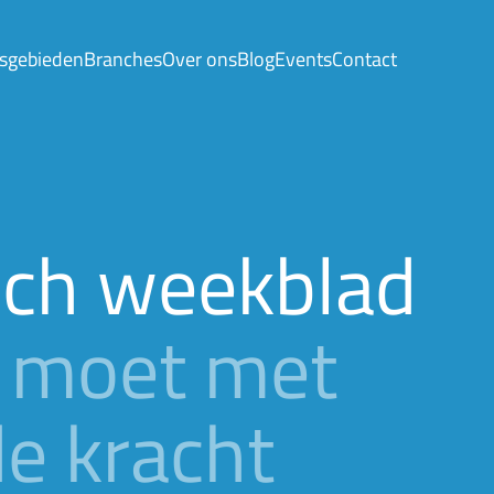
sgebieden
Branches
Over ons
Blog
Events
Contact
ch weekblad
s moet met
e kracht