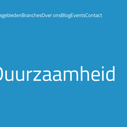
sgebieden
Branches
Over ons
Blog
Events
Contact
Duurzaamheid