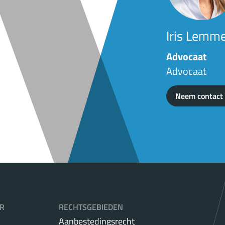
Iris Lemm
Advocaat
Advocaat
Neem contact
R
RECHTSGEBIEDEN
Aanbestedingsrecht