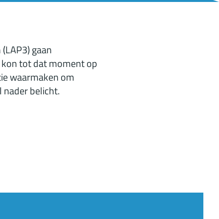
n (LAP3) gaan
n kon tot dat moment op
itie waarmaken om
 nader belicht.