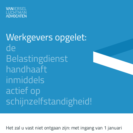
Werkgevers opgelet:
de
Belastingdienst
handhaaft
inmiddels
actief op
schijnzelfstandigheid!
Het zal u vast niet ontgaan zijn: met ingang van 1 januari