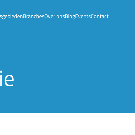
sgebieden
Branches
Over ons
Blog
Events
Contact
ie