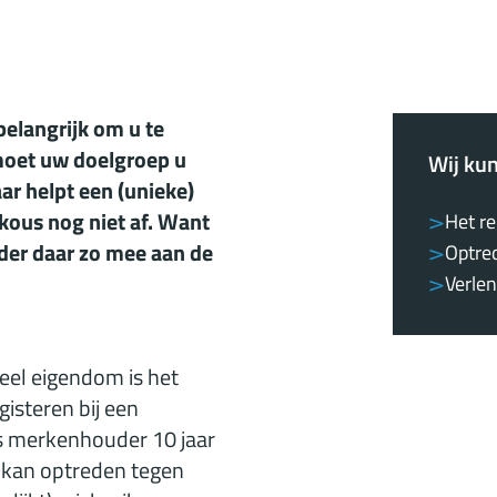
belangrijk om u te
moet uw doelgroep u
Wij ku
ar helpt een (unieke)
 kous nog niet af. Want
Het r
nder daar zo mee aan de
Optre
Verlen
eel eigendom is het
isteren bij een
s merkenhouder 10 jaar
l kan optreden tegen