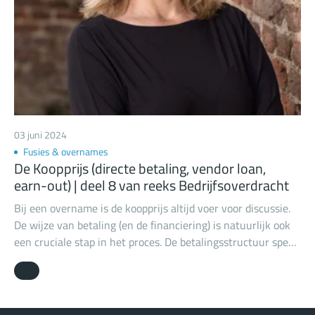
03 juni 2024
Fusies & overnames
De Koopprijs (directe betaling, vendor loan,
earn-out) | deel 8 van reeks Bedrijfsoverdracht
Bij een overname is de koopprijs altijd voer voor discussie.
De wijze van betaling (en de financiering) is natuurlijk ook
een cruciale stap in het proces. De betalingsstructuur speelt
hierbij een essentiële rol. Alhoewel dit een onderwerp is dat
meer thuishoort bij fiscale en financiële experts, gaan we
hier kort in op de drie veel voorkomende betalingswijzen en
hun voor- en nadelen.