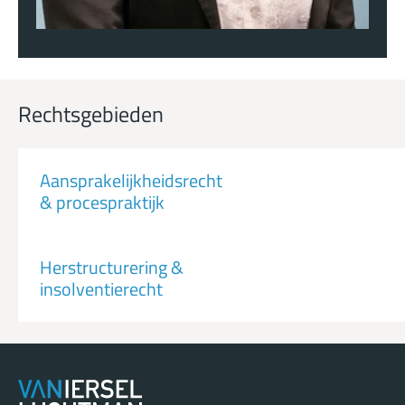
Rechtsgebieden
Aansprakelijkheidsrecht
& procespraktijk
Herstructurering &
insolventierecht