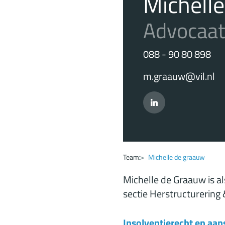
Michell
Advocaa
088 - 90 80 898
m.graauw@vil.nl
Team
Michelle de graauw
Michelle de Graauw is a
sectie Herstructurering 
Insolventierecht en aan