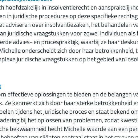
ich hoofdzakelijk in insolventierecht en aansprakelijkh
en in juridische procedures op deze specifieke rech
 adviseren over insolventiezaken, het behandelen va
an juridische vraagstukken voor zowel individuen als 
rde advies- en procespraktijk, waarbij ze haar desku
 Michelle onderscheidt zich door haar betrokkenheid, 
mplexe juridische vraagstukken op het gebied van inso
.
g
 om effectieve oplossingen te bieden en de belangen v
k. Ze kenmerkt zich door haar sterke betrokkenheid en
oelen tijdens het juridische proces en staat bekend o
dering bij het oplossen van problemen, zodat kwestie
sche bekwaamheid hecht Michelle waarde aan een pers
 behoeften van cliënten centraal staat in het streven 