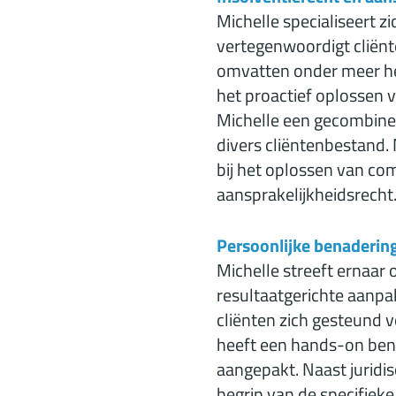
Michelle specialiseert z
vertegenwoordigt cliënt
omvatten onder meer het
het proactief oplossen v
Michelle een gecombinee
divers cliëntenbestand.
bij het oplossen van co
aansprakelijkheidsrecht
Persoonlijke benaderin
Michelle streeft ernaar
resultaatgerichte aanpa
cliënten zich gesteund v
heeft een hands-on bena
aangepakt. Naast juridi
begrip van de specifieke