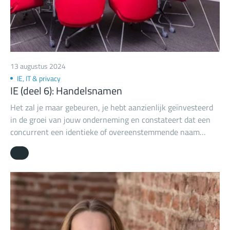
13 augustus 2024
IE, IT & privacy
IE (deel 6): Handelsnamen
Het zal je maar gebeuren, je hebt aanzienlijk geïnvesteerd
in de groei van jouw onderneming en constateert dat een
concurrent een identieke of overeenstemmende naam
gebruikt voor zijn onderneming. Dat is niet fijn voor jou als
ondernemer en mogelijk ook verwarrend voor jouw klanten.
Als merkhouder heb je een monopolie op het gebruik van
een merk, maar wat nu als je geen merk hebt
geregistreerd? Ook zonder merkrechten kun je het gebruik
van de identieke of overeenstemmende naam onder
omstandigheden verbieden. Je hebt dan te maken met