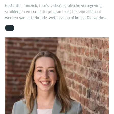
Gedichten, muziek, foto’s, video’s, grafische vormgeving,
schilderijen en computerprogramma’s, het zijn allemaal
werken van letterkunde, wetenschap of kunst. Die werken
kunnen auteursrechtelijk beschermd zijn. Het auteursrecht
is het exclusieve recht van de rechthebbende om dat werk
openbaar te maken en te verveelvoudigen. Vaak, maar niet
altijd is dat de maker van het werk. Dat is de persoon die
het werk creëert. Iedereen kan een maker zijn.