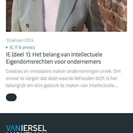
10 januari 2024
IE, IT & privacy
IE (deel 1): Het belang van Intellectuele
Eigendomsrechten voor ondernemers
Creaties en innovaties maken ondernemingen uniek. Om
ervoor te zorgen dat deze waarde behouden blijft is het
belangrijk om slim gebruik te maken van Intellectuele
Eigendomsrechten (IE of in het Engels IP). In onze IE-
blogreeks besteden wij aandacht aan de belangrijkste zaken
in de wereld van IE. We leggen uit hoe het werkt en geven
tips en tricks om er slim mee om te gaan.