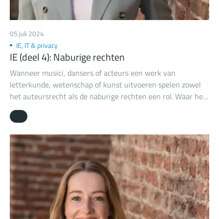
05 juli 2024
IE, IT & privacy
IE (deel 4): Naburige rechten
Wanneer musici, dansers of acteurs een werk van
letterkunde, wetenschap of kunst uitvoeren spelen zowel
het auteursrecht als de naburige rechten een rol. Waar het
auteursrecht het werk beschermt, beschermen de naburige
rechten de uitvoering. De rechthebbende van de naburige
rechten kan eenzelfde, maar ook een andere persoon zijn
dan de auteursrechthebbende. De acteur voert uit, maar de
tekstschrijver maakt het werk. Wil je meer weten over het
auteursrecht? Lees dan hier onze blog over het
auteursrecht.