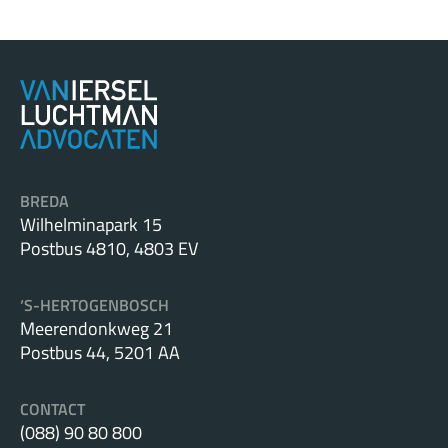
te overhandigen bij de oplevering van het bouwwerk,
aantonen dat aan de eis van goed en deugdelijk werk en
opdracht is voldaan. Maar wat houdt het Opleverdossier
nog meer in?
BREDA
Wilhelminapark 15
Postbus 4810, 4803 EV
‘S-HERTOGENBOSCH
Meerendonkweg 21
Postbus 44, 5201 AA
CONTACT
(088) 90 80 800