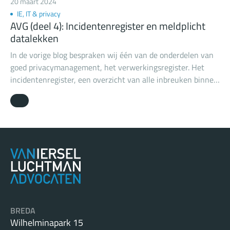
20 maart 2024
IE, IT & privacy
AVG (deel 4): Incidentenregister en meldplicht
datalekken
In de vorige blog bespraken wij één van de onderdelen van
goed privacymanagement, het verwerkingsregister. Het
incidentenregister, een overzicht van alle inbreuken binnen
een organisatie, is een ander essentieel onderdeel van
privacymanagement. Dit overzicht is essentieel omdat
iedere organisatie op enig moment te maken krijgt met zo’n
inbreuk, ongeacht hoe goed de getroffen
(beveiligings)maatregelen zijn. Het register helpt bij het
voldoen aan de verantwoordingsplicht die geldt onder de
AVG. Heb jij er al één opgesteld?
BREDA
Wilhelminapark 15