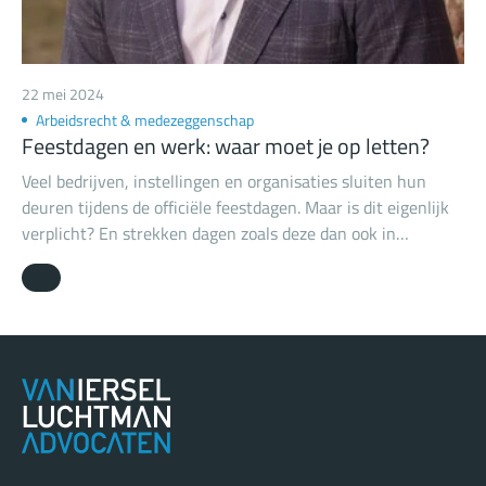
22 mei 2024
Arbeidsrecht & medezeggenschap
Feestdagen en werk: waar moet je op letten?
Veel bedrijven, instellingen en organisaties sluiten hun
deuren tijdens de officiële feestdagen. Maar is dit eigenlijk
verplicht? En strekken dagen zoals deze dan ook in
mindering op het saldo vakantiedagen? In dit artikel
bespreek ik kort de ins en outs van officiële feestdagen in
Nederland.