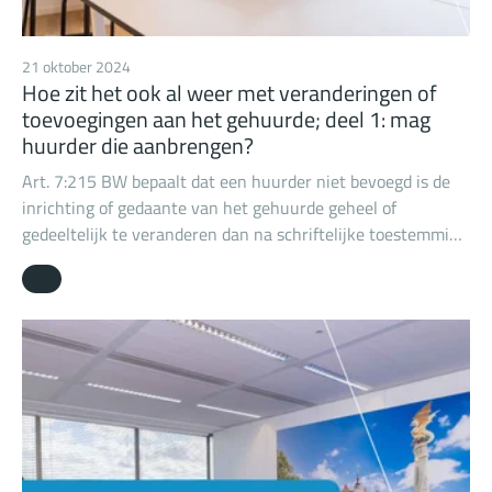
21 oktober 2024
Hoe zit het ook al weer met veranderingen of
toevoegingen aan het gehuurde; deel 1: mag
huurder die aanbrengen?
Art. 7:215 BW bepaalt dat een huurder niet bevoegd is de
inrichting of gedaante van het gehuurde geheel of
gedeeltelijk te veranderen dan na schriftelijke toestemming
van de verhuurder, tenzij het gaat om veranderingen en
toevoegingen die bij het einde van de huur zonder
noemenswaardige kosten ongedaan kunnen worden
gemaakt en verwijderd. Van deze bepaling kan niet ten
nadele van huurder worden afgeweken (behalve als het om
de buitenzijde van woonruimte gaat).