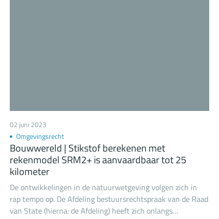
rechtszekerheid. In een conceptwetsvoorstel wordt een
natuurvergunningplicht geïntroduceerd, óók voor intern
salderen. Dit komt de rechtszekerheid voor bouwers ten
goede, maar leidt wel weer tot een vergunningplicht.
02 juni 2023
Omgevingsrecht
Bouwwereld | Stikstof berekenen met
rekenmodel SRM2+ is aanvaardbaar tot 25
kilometer
De ontwikkelingen in de natuurwetgeving volgen zich in
rap tempo op. De Afdeling bestuursrechtspraak van de Raad
van State (hierna: de Afdeling) heeft zich onlangs