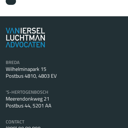
bedoeld om te voorkomen dat een verhuurder
ongerechtvaardigd wordt verrijkt door toevoegingen die op
kosten van zijn huurder zijn aangebracht. Dit geldt – met
name – ook als de veranderingen en toevoegingen
eigendom van verhuurder zijn geworden (bijvoorbeeld door
natrekking). Verhuurder kan het wegneemrecht dus niet
verhinderen met als argument: “Ik ben daarvan door
natrekking eigenaar geworden”.
BREDA
Wilhelminapark 15
Postbus 4810, 4803 EV
‘S-HERTOGENBOSCH
Meerendonkweg 21
Postbus 44, 5201 AA
CONTACT