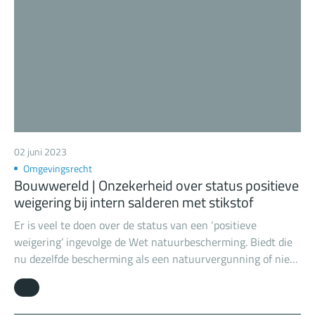
02 juni 2023
Omgevingsrecht
Bouwwereld | Onzekerheid over status positieve
weigering bij intern salderen met stikstof
Er is veel te doen over de status van een ‘positieve
weigering’ ingevolge de Wet natuurbescherming. Biedt die
nu dezelfde bescherming als een natuurvergunning of niet?
In de lagere rechtspraak wordt verschillend geoordeeld over
de betekenis van een positieve weigering. In de praktijk
leidt een positieve weigering bovendien tot minder