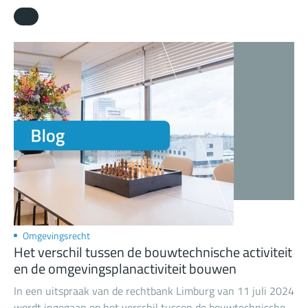
uitgesproken over het rekenmodel en de rekenafstand die
de minister van Infrastructuur en Waterstaat hanteert. Het
SRM2+-model mag volgens de Afdeling worden gehanteerd
tot een afstand van 25 kilometer. Deze uitspraak leidt,
zowel in de infra als in de bouw, niet tot verdere
stikstofvertragingen.
26 augustus 2024
Omgevingsrecht
Het verschil tussen de bouwtechnische activiteit
en de omgevingsplanactiviteit bouwen
In een uitspraak van de rechtbank Limburg van 11 juli 2024
wordt ingegaan op het verschil tussen de bouwtechnische