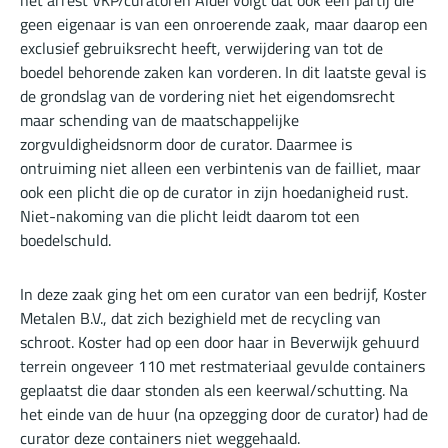
het arrest VKP/curatoren Aldel volgt dat ook een partij die
geen eigenaar is van een onroerende zaak, maar daarop een
exclusief gebruiksrecht heeft, verwijdering van tot de
boedel behorende zaken kan vorderen. In dit laatste geval is
de grondslag van de vordering niet het eigendomsrecht
maar schending van de maatschappelijke
zorgvuldigheidsnorm door de curator. Daarmee is
ontruiming niet alleen een verbintenis van de failliet, maar
ook een plicht die op de curator in zijn hoedanigheid rust.
Niet-nakoming van die plicht leidt daarom tot een
boedelschuld.
In deze zaak ging het om een curator van een bedrijf, Koster
Metalen B.V., dat zich bezighield met de recycling van
schroot. Koster had op een door haar in Beverwijk gehuurd
terrein ongeveer 110 met restmateriaal gevulde containers
geplaatst die daar stonden als een keerwal/schutting. Na
het einde van de huur (na opzegging door de curator) had de
curator deze containers niet weggehaald.