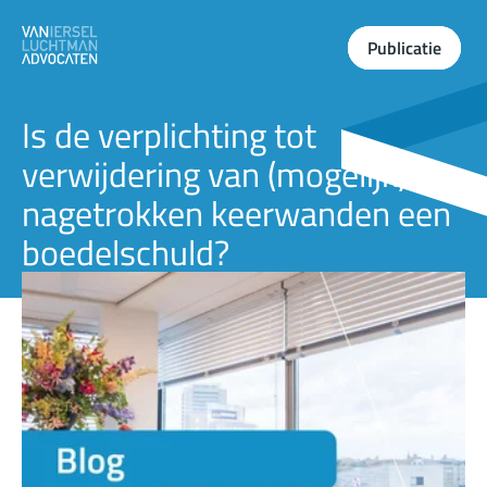
Publicatie
Publicatie
Publicatie
Is de verplichting tot
verwijdering van (mogelijk)
nagetrokken keerwanden een
boedelschuld?