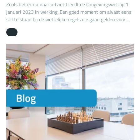
Zoals het er nu naar uitziet treedt de Omgevingswet op 1
januari 2023 in werking. Een goed moment om alvast eens
stil te staan bij de wettelijke regels die gaan gelden voor
het mobiel breken van bouw- en sloopafval op de sloop
locatie. Nu zijn die regels nog te vinden in het Besluit
mobiel breken bouw- en sloopafval. Onder de
Omgevingswet wordt dat het Besluit bouwwerken
leefomgeving. De belangrijkste wijzigingen passeren de
revue.