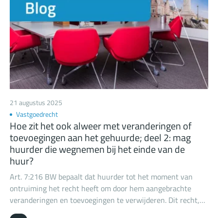
21 augustus 2025
Vastgoedrecht
Hoe zit het ook alweer met veranderingen of
toevoegingen aan het gehuurde; deel 2: mag
huurder die wegnemen bij het einde van de
huur?
Art. 7:216 BW bepaalt dat huurder tot het moment van
ontruiming het recht heeft om door hem aangebrachte
veranderingen en toevoegingen te verwijderen. Dit recht,
bekend als het "wegneemrecht" (of “wegbreekrecht”) is